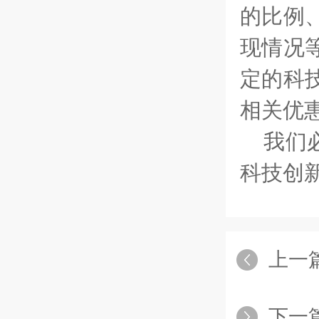
的比例
现情况
定的科
相关优
我们必
科技创
上一
下一